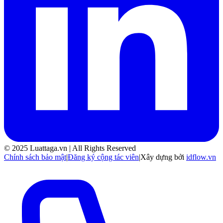
© 2025 Luattaga.vn | All Rights Reserved
Chính sách bảo mật
|
Đăng ký cộng tác viên
|
Xây dựng bởi
idflow.vn