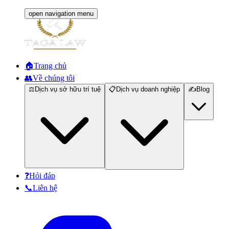
open navigation menu
🏠
Trang chủ
👥
Về chúng tôi
⚖️
Dịch vụ sở hữu trí tuệ
📋
Dịch vụ doanh nghiệp
✍️
Blog
❓
Hỏi đáp
📞
Liên hệ