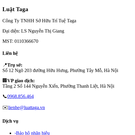
Luật Taga
Công Ty TNHH Sở Hữu Trí Tuệ Taga
Đại diện:
LS Nguyễn Thị Giang
MST:
0110366670
Liên hệ
📍
Trụ sở:
Số 12 Ngõ 203 đường Hữu Hưng, Phường Tây Mỗ, Hà Nội
🏢
VP giao dịch:
Tầng 2 Số 144 Nguyễn Xiển, Phường Thanh Liệt, Hà Nội
📞
0968.856.464
✉️
lienhe@luattaga.vn
Dịch vụ
›
Bảo hộ nhãn hiệu