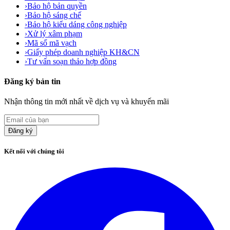
›
Bảo hộ bản quyền
›
Bảo hộ sáng chế
›
Bảo hộ kiểu dáng công nghiệp
›
Xử lý xâm phạm
›
Mã số mã vạch
›
Giấy phép doanh nghiệp KH&CN
›
Tư vấn soạn thảo hợp đồng
Đăng ký bản tin
Nhận thông tin mới nhất về dịch vụ và khuyến mãi
Đăng ký
Kết nối với chúng tôi