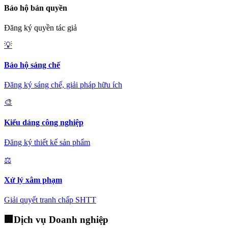
Bảo hộ bản quyền
Đăng ký quyền tác giả
💡
Bảo hộ sáng chế
Đăng ký sáng chế, giải pháp hữu ích
🎨
Kiểu dáng công nghiệp
Đăng ký thiết kế sản phẩm
⚖️
Xử lý xâm phạm
Giải quyết tranh chấp SHTT
🏢
Dịch vụ Doanh nghiệp